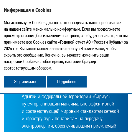
ГОДОВОЙ ОТЧЕТ - 2024
Информация о Cookies
Мы используем Cookies для того, чтобы сделать ваше пребывание
на нашем сайте максимально комфортным. Если вы продолжаете
Являясь частью единого распределительного
просмотр страниц без изменения настроек, это будет означать, что вы
Мой отчет
электросетевого комплекса России и Группы
0
принимаете все Cookies сайта «Годовой отчет АО «Россети Кубань» за
Искать
Печать страницы
компаний ПАО «Россети», Общество стремится
2024 г.». Вы также можете нажать кнопку «Я принимаю», чтобы
Скачать в PDF
к достижению целей, определенных государством.
скрыть это сообщение. Конечно, вы можете изменить ваши
Центр загрузки
настройки Cookies в любое время, настроив браузер
История
Основная цель деятельности Компании —
соответствующим образом.
Карта сайта
долгосрочное обеспечение надежного,
Поделиться
Обратная связь
качественного и доступного энергоснабжения
Я принимаю
Подробнее
потребителей Краснодарского края, Республики
Адыгеи и федеральной территории «Сириус»
путем организации максимально эффективной
и соответствующей мировым стандартам сетевой
инфраструктуры по тарифам на передачу
электроэнергии, обеспечивающим приемлемый