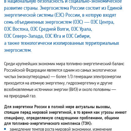
в национальную безопасность и социально‑экономическое
развитие страны. Энергосистема России состоит из Единой
энергетической системы (ЕЭС) России, в которую входят
семь объединенных энергосистем (ОЭС) — ОЭС Центра,
ОЭС Востока, ОЭС Средней Волги, ОЭС Урала,
ОЭС Северо‑Запада, ОЭС Юга и ОЭС Сибири,
а также технологически изолированных территориальных
энергосистем.
Среди крупнейших экономик мира топливно‑энергетический баланс
Российской Федерации является одним из самых экологически
чистых (низкоуглеродных) — более 1/3 генерации электроэнергии
приходится на атомную энергетику, гидроэнергетику и другие
возобновляемые источники энергии (ВИЭ) и около половины —
на природный газ.
Для энергетики России в полной мере актуальны вызовы,
стоящие перед мировой энергетикой, в то время как угрозы имеют
специфику, определяемую следующими проблемами, общими
для топливно‑энергетического комплекса (ТЭК):
замедление темпов роста мировой экономики, изменение