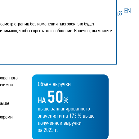
Искать
смотр страниц без изменения настроек, это будет
Мой отчет
0
принимаю», чтобы скрыть это сообщение. Конечно, вы можете
Печать страницы
Х
Скачать в PDF
Центр загрузки
История
Карта сайта
Поделиться
Обратная связь
рованного
Объем выручки
начимых
50
НА
%
 выше
выше запланированного
в
значения и на 173 % выше
оворами
полученной выручки
за 2023 г.