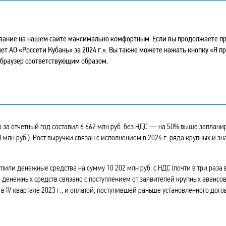
ГОДОВОЙ ОТЧЕТ - 2024
ывание на нашем сайте максимально комфортным. Если вы продолжаете про
тчет АО «Россети Кубань» за 2024 г.». Вы также можете нажать кнопку «Я 
 браузер соответствующим образом.
Й ВЫРУЧКИ И СОБРАННЫ
за отчетный год составил 6 662 млн руб. без НДС — на 50% выше заплани
 млн руб.). Рост выручки связан с исполнением в 2024 г. ряда крупных и з
упили денежные средства на сумму 10 202 млн руб. с НДС (почти в три раза
 денежных средств связано с поступлением от заявителей крупных авансо
 IV квартале 2023 г., и оплатой, поступившей раньше установленного дог