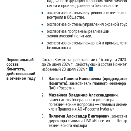
надежности функционирования электрических
сетей и производственной безопасности;
экспертиза системы внутреннего технического
контроля в Обществе;
экспертиза системы управления охраной труда;
экспертиза программы реализации
экологической политики;
экспертиза системы пожарной и промышленно
безопасности
Персональный
Состав Комитета, работавший с 14 августа 2023 г.
состав
до 26 июня 2024 г., действующий состав Комитета
Комитета,
избранный 23 июля 2024 г.
действовавший
в отчетном году
Канюка Палина Николаевна (председатель
Комитета)
, заместитель главного инженера
ПАО «Россети»
Михайлов Владимир Александрович
,
заместитель Генерального директора
по техническим вопросам — главный инженер
член Правления АО «Россети Кубань»
Пилюгин Александр Викторович,
заместите
директора филиала ПАО «Россети» — Центр
технического надзора