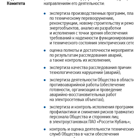
Комитета
направлениям его деятельности:
экспертиза производственных программ, плано
по техническому перевооружению,
реконструкции, новому строительству и ремонт
энергообъектов, анализ их разработки
и исполнения с точки зрения обеспечения
требований к надежности функционирования
и технического состояния электрических сетей;
оценка полноты и достаточности мероприятий
по результатам расследования аварий,
а также контроль их исполнения;
экспертиза качества расследования причин
технологических нарушений (аварий);
экспертиза деятельности Общества в области
противоаварийной работы (обеспечение
готовности, организация и проведение
аварийно‑восстановительных работ
на электросетевых объектах);
экспертиза и контроль исполнения программ
профилактики и снижения рисков травматизм
персонала Общества и сторонних лиц
в электроустановках ПАО «Россети Кубань»;
контроль и оценка деятельности технических
служб Общества в части обеспечения