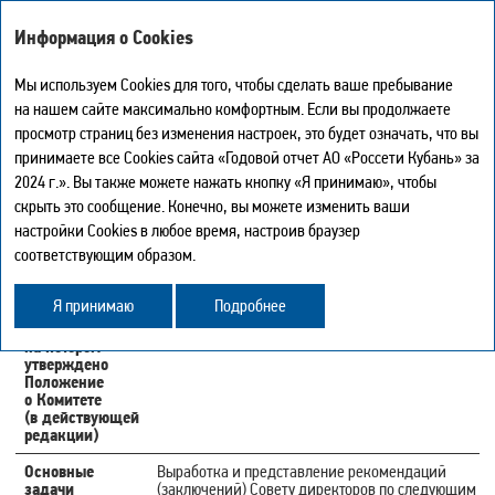
ГОДОВОЙ ОТЧЕТ - 2024
Информация о Cookies
Мы используем Cookies для того, чтобы сделать ваше пребывание
на нашем сайте максимально комфортным. Если вы продолжаете
КОМИТЕТ ПО НАДЕЖНОСТИ
просмотр страниц без изменения настроек, это будет означать, что вы
Мой отчет
0
принимаете все Cookies сайта «Годовой отчет АО «Россети Кубань» за
Искать
Печать страницы
2024 г.». Вы также можете нажать кнопку «Я принимаю», чтобы
Дата создания
Скачать в PDF
15 сентября 2006 г.
Комитета
скрыть это сообщение. Конечно, вы можете изменить ваши
Центр загрузки
настройки Cookies в любое время, настроив браузер
История
Дата и номер
От 21.07.2017 № 281/2017
соответствующим образом.
протокола
Карта сайта
заседания
Поделиться
Совета
Обратная связь
Я принимаю
Подробнее
директоров
Общества,
на котором
утверждено
Положение
о Комитете
(в действующей
редакции)
Основные
Выработка и представление рекомендаций
задачи
(заключений) Совету директоров по следующим