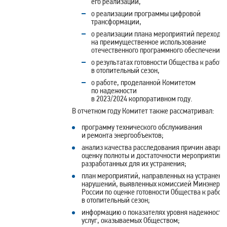
его реализации,
о реализации программы цифровой
трансформации,
о реализации плана мероприятий перехода
на преимущественное использование
отечественного программного обеспечения,
о результатах готовности Общества к работе
в отопительный сезон,
о работе, проделанной Комитетом
по надежности
в 2023/2024 корпоративном году.
В отчетном году Комитет также рассматривал:
программу технического обслуживания
и ремонта энергообъектов;
анализ качества расследования причин аварий
оценку полноты и достаточности мероприятий,
разработанных для их устранения;
план мероприятий, направленных на устранени
нарушений, выявленных комиссией Минэнерго
России по оценке готовности Общества к работ
в отопительный сезон;
информацию о показателях уровня надежности
услуг, оказываемых Обществом;