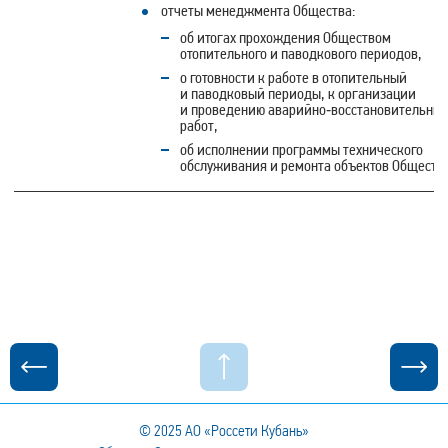
отчеты менеджмента Общества:
об итогах прохождения Обществом
отопительного и паводкового периодов,
о готовности к работе в отопительный
и паводковый периоды, к организации
и проведению аварийно‑восстановительны
работ,
об исполнении программы технического
обслуживания и ремонта объектов Обществ
© 2025
АО «Россети Кубань»