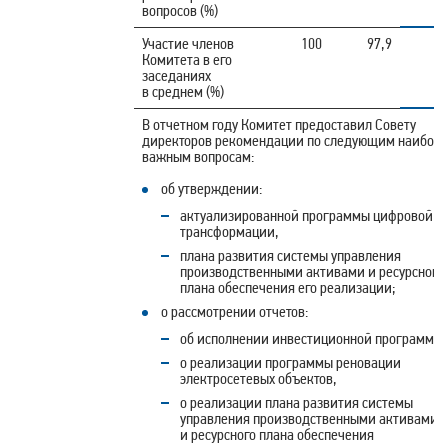
вопросов (%)
1
Участие членов
100
97,9
Комитета в его
заседаниях
в среднем (%)
В отчетном году Комитет предоставил Совету
директоров рекомендации по следующим наибол
важным вопросам:
об утверждении:
актуализированной программы цифровой
трансформации,
плана развития системы управления
производственными активами и ресурсного
плана обеспечения его реализации;
о рассмотрении отчетов:
об исполнении инвестиционной программы,
о реализации программы реновации
электросетевых объектов,
о реализации плана развития системы
управления производственными активами
и ресурсного плана обеспечения