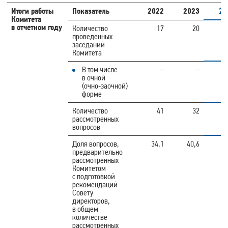
20
Итоги работы
Показатель
2022
2023
Комитета
в отчетном году
Количество
17
20
проведенных
заседаний
Комитета
В том числе
–
–
в очной
(очно‑заочной)
форме
Количество
41
32
рассмотренных
вопросов
51
Доля вопросов,
34,1
40,6
предварительно
рассмотренных
Комитетом
с подготовкой
рекомендаций
Совету
директоров,
в общем
количестве
рассмотренных