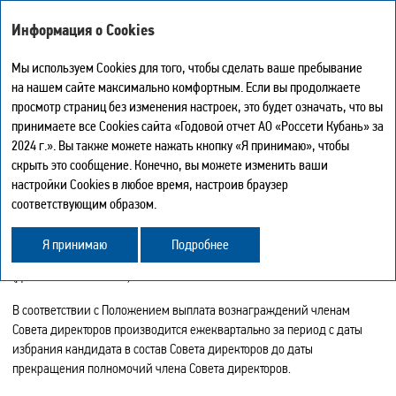
ГОДОВОЙ ОТЧЕТ - 2024
Информация о Cookies
Мы используем Cookies для того, чтобы сделать ваше пребывание
на нашем сайте максимально комфортным. Если вы продолжаете
ВОЗНАГРАЖДЕНИЕ ЧЛЕНОВ СОВЕТА
просмотр страниц без изменения настроек, это будет означать, что вы
ДИРЕКТОРОВ
Мой отчет
0
принимаете все Cookies сайта «Годовой отчет АО «Россети Кубань» за
Искать
Печать страницы
2024 г.». Вы также можете нажать кнопку «Я принимаю», чтобы
Скачать в PDF
Вознаграждения и компенсации расходов членов Совета директоров
скрыть это сообщение. Конечно, вы можете изменить ваши
Центр загрузки
Компании в отчетном году начислялись и выплачивались
настройки Cookies в любое время, настроив браузер
История
в соответствии с Положением о выплате членам Совета директоров
соответствующим образом.
Карта сайта
Общества вознаграждений и компенсаций в редакции,
Поделиться
утвержденной решением годового Общего собрания акционеров
Обратная связь
Я принимаю
Подробнее
ПАО «Кубаньэнерго» от 20 июня 2019 г. (протокол от 20.06.2019 № 42)
(далее — Положение).
В соответствии с Положением выплата вознаграждений членам
Совета директоров производится ежеквартально за период с даты
избрания кандидата в состав Совета директоров до даты
прекращения полномочий члена Совета директоров.