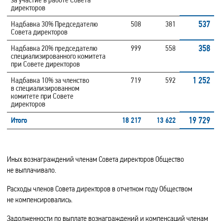
директоров
537
Надбавка 30% Председателю
508
381
Совета директоров
358
Надбавка 20% председателю
999
558
специализированного комитета
при Совете директоров
1 252
Надбавка 10% за членство
719
592
в специализированном
комитете при Совете
директоров
19 729
Итого
18 217
13 622
Иных вознаграждений членам Совета директоров Общество
не выплачивало.
Расходы членов Совета директоров в отчетном году Обществом
не компенсировались.
Задолженности по выплате вознаграждений и компенсаций членам