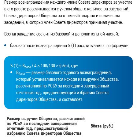
Размер вознаграждения каждого члена Совета директоров за участие
в его работе рассчитывается с учетом общего количества заседаний
Совета директоров Общества за отчетный квартал и количества
заседаний, в которых член Совета директоров принимал участие.
Вознаграждение состоит из базовой и дополнительной частей:
базовая часть вознаграждения S (1) рассчитывается по формуле:
S (1) = В
/ 4 × 100/130 × (n/m), где:
база
В
— размер базового годового вознаграждения,
база
который устанавливается исходя из выручки Общества,
рассчитанной по РСБУ за последний завершенный
отчетный год, предшествующий избранию Совета
директоров Общества, и составляет:
Размер выручки Общества, рассчитанной
по РСБУ за последний завершенный
Вбаза (руб.)
отчетный год, предшествующий
избранию Совета директоров Общества