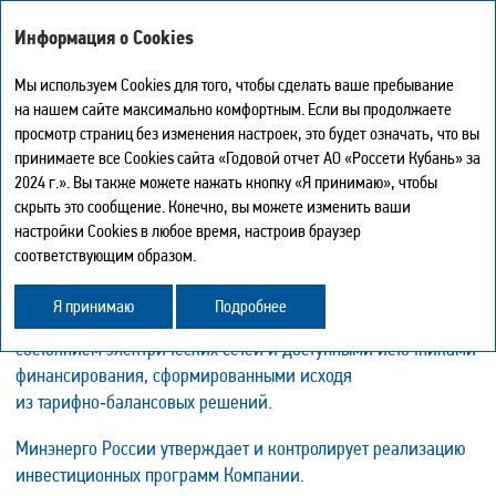
ГОДОВОЙ ОТЧЕТ - 2024
Информация о Cookies
Мы используем Cookies для того, чтобы сделать ваше пребывание
на нашем сайте максимально комфортным. Если вы продолжаете
ИНВЕСТИЦИОННАЯ ДЕЯТЕЛЬНОСТЬ
просмотр страниц без изменения настроек, это будет означать, что вы
Мой отчет
0
принимаете все Cookies сайта «Годовой отчет АО «Россети Кубань» за
Инвестиции — основа надежного энергоснабжения
Искать
Печать страницы
2024 г.». Вы также можете нажать кнопку «Я принимаю», чтобы
Скачать в PDF
и важнейшая составляющая эффективности деятельности
скрыть это сообщение. Конечно, вы можете изменить ваши
Центр загрузки
«Россети Кубань».
настройки Cookies в любое время, настроив браузер
История
соответствующим образом.
Карта сайта
Инвестиционные программы Компании составляются
Поделиться
в соответствии со схемами и программами развития
Обратная связь
Я принимаю
Подробнее
электроэнергетических систем России, а также техническим
состоянием электрических сетей и доступными источниками
финансирования, сформированными исходя
из тарифно‑балансовых решений.
Минэнерго России утверждает и контролирует реализацию
инвестиционных программ Компании.