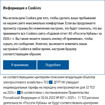
ГОДОВОЙ ОТЧЕТ - 2024
Информация о Cookies
Мы используем Cookies для того, чтобы сделать ваше пребывание
на нашем сайте максимально комфортным. Если вы продолжаете
КОНСОЛИДАЦИЯ ЭЛЕКТРОСЕТЕВЫХ
просмотр страниц без изменения настроек, это будет означать, что вы
АКТИВОВ
Мой отчет
0
принимаете все Cookies сайта «Годовой отчет АО «Россети Кубань» за
Искать
Печать страницы
2024 г.». Вы также можете нажать кнопку «Я принимаю», чтобы
Скачать в PDF
В целях реализации Стратегии развития электросетевого комплекса
скрыть это сообщение. Конечно, вы можете изменить ваши
Центр загрузки
России в части снижения количества ТСО в отчетном году Компания
настройки Cookies в любое время, настроив браузер
История
осуществляла мероприятия по консолидации электросетевого
соответствующим образом.
Карта сайта
имущества на территории Краснодарского края и Республики
Поделиться
Адыгеи.
Обратная связь
Я принимаю
Подробнее
Работа по консолидации велась в первую очередь с ТСО,
не соответствующими критериям отнесения владельцев объектов
электросетевого хозяйства к ТСО
. ДГРТ КК утвердил
индивидуальные тарифы на передачу электроэнергии для 32 ТСО
на 2024 г.
В соответствии с постановлением Правительства
Российской Федерации от 30.04.2022 № 807 с 2025 г. 11 ТСО региона
деятельности «Россети Кубань» не будут соответствовать критериям