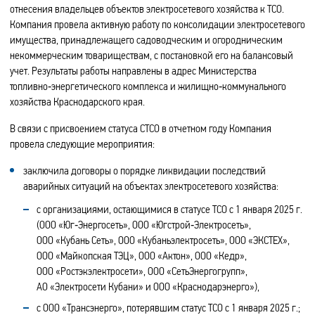
отнесения владельцев объектов электросетевого хозяйства к ТСО.
Компания провела активную работу по консолидации электросетевого
имущества, принадлежащего садоводческим и огородническим
некоммерческим товариществам, с постановкой его на балансовый
учет. Результаты работы направлены в адрес Министерства
топливно‑энергетического комплекса и жилищно‑коммунального
хозяйства Краснодарского края.
В связи с присвоением статуса СТСО в отчетном году Компания
провела следующие мероприятия:
заключила договоры о порядке ликвидации последствий
аварийных ситуаций на объектах электросетевого хозяйства:
с организациями, остающимися в статусе ТСО с 1 января 2025 г.
(ООО «Юг‑Энергосеть», ООО «Югстрой‑Электросеть»,
ООО «Кубань Сеть», ООО «Кубаньэлектросеть», ООО «ЭКСТЕХ»,
ООО «Майкопская ТЭЦ», ООО «Актон», ООО «Кедр»,
ООО «Ростэкэлектросети», ООО «СетьЭнергогрупп»,
АО «Электросети Кубани» и ООО «Краснодарэнерго»),
с ООО «Трансэнерго», потерявшим статус ТСО с 1 января 2025 г.;