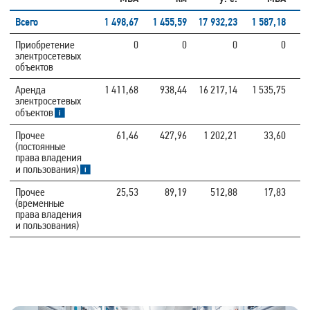
Всего
1 498,67
1 455,59
17 932,23
1 587,18
1 
Приобретение
0
0
0
0
электросетевых
объектов
Аренда
1 411,68
938,44
16 217,14
1 535,75
1 
электросетевых
объектов
Прочее
61,46
427,96
1 202,21
33,60
(постоянные
права владения
и пользования)
Прочее
25,53
89,19
512,88
17,83
(временные
права владения
и пользования)