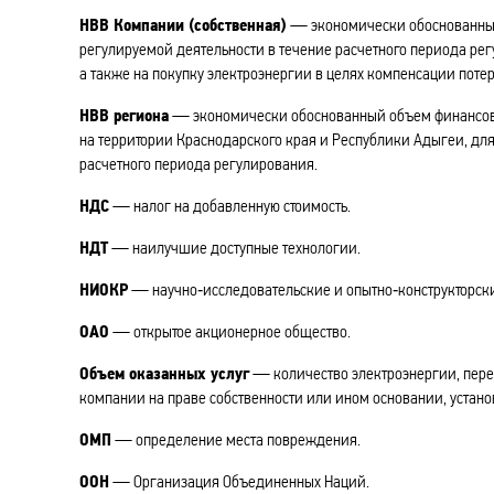
НВВ Компании (собственная)
— экономически обоснованный
регулируемой деятельности в течение расчетного периода регу
а также на покупку электроэнергии в целях компенсации потер
НВВ региона
— экономически обоснованный объем финансовы
на территории Краснодарского края и Республики Адыгеи, дл
расчетного периода регулирования.
НДС
— налог на добавленную стоимость.
НДТ
— наилучшие доступные технологии.
НИОКР
— научно‑исследовательские и опытно‑конструкторски
ОАО
— открытое акционерное общество.
Объем оказанных услуг
— количество электроэнергии, пере
компании на праве собственности или ином основании, устан
ОМП
— определение места повреждения.
ООН
— Организация Объединенных Наций.