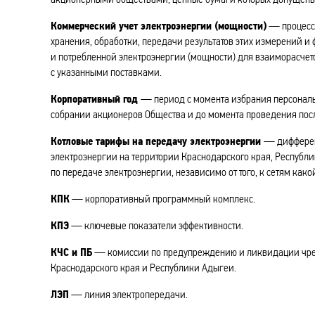
Коммерческий учет электроэнергии (мощности)
— процесс 
хранения, обработки, передачи результатов этих измерений и
и потребленной электроэнергии (мощности) для взаиморасчето
с указанными поставками.
Корпоративный год
— период с момента избрания персональ
собрании акционеров Общества и до момента проведения пос
Котловые тарифы на передачу электроэнергии
— дифферен
электроэнергии на территории Краснодарского края, Республи
по передаче электроэнергии, независимо от того, к сетям ка
КПК
— корпоративный программный комплекс.
КПЭ
— ключевые показатели эффективности.
КЧС и ПБ
— комиссии по предупреждению и ликвидации чрез
Краснодарского края и Республики Адыгеи.
ЛЭП
— линия электропередачи.