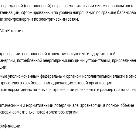
переданной (поставленной) по распределительным сетям по точкам поста
организаций, сформированный по уровню напряжения по границе балансов
чи электроэнергии по электрическим сетям.
АО «Россети».
оэнергии, поставленной в электрическую сеть из других сетей
роэнергии, потребленной энергопринимающими устройствами, присоедине
ции;
емые уполномоченным федеральным органом исполнительной власти в от
ктросетевого хозяйства, принадлежащих сетевой организации,
сть нормативных потерь электроэнергии включается в размер платы за пе
тическими и нормативными потерями электроэнергии; в полном объеме
и сверхнормативные потери электроэнергии.
трификации.