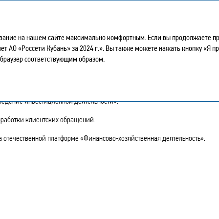
ГОДОВОЙ ОТЧЕТ - 2024
ывание на нашем сайте максимально комфортным. Если вы продолжаете про
тчет АО «Россети Кубань» за 2024 г.». Вы также можете нажать кнопку «Я 
 браузер соответствующим образом.
ЕРМИНЫ
едение инвестиционной деятельности».
работки клиентских обращений.
отечественной платформе «Финансово‑хозяйственная деятельность».