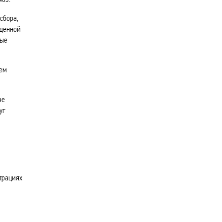
сбора,
еденной
ные
щем
че
уг
трациях