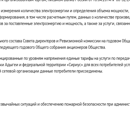
измерения количества электроэнергии и определения объема мощности, 
 формирования, в том числе расчетным путем, данных о количестве произв
в за поставленные электроэнергию и мощность, а также за услуги, связан
ного состава Совета директоров и Ревизионной комиссии на годовом Об
ледующего годового Общего собрания акционеров Общества.
цированные по уровням напряжения единые тарифы на услуги по переда
ки Адыгеи и федеральной территории «Сириус» для всех потребителей усл
кой сетевой организации данные потребители присоединены.
вычайных ситуаций и обеспечению пожарной безопасности при админис