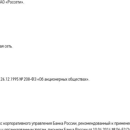
АО «Россети».
я сеть.
26.12.1995 № 208‑ФЗ «Об акционерных обществах».
 корпоративного управления Банка России, рекомендованный к примен
 организованным торгам, письмом Банка России от 10.04.2014 № 06‑52/2