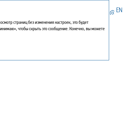
Искать
смотр страниц без изменения настроек, это будет
Мой отчет
0
принимаю», чтобы скрыть это сообщение. Конечно, вы можете
Печать страницы
Скачать в PDF
Центр загрузки
История
Карта сайта
Поделиться
Обратная связь