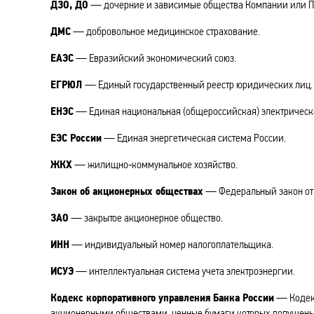
ДЗО, ДО
— дочерние и зависимые общества Компании или П
ДМС
— добровольное медицинское страхование.
ЕАЭС
— Евразийский экономический союз.
ЕГРЮЛ
— Единый государственный реестр юридических лиц.
ЕНЭС
— Единая национальная (общероссийская) электрическа
ЕЭС России
— Единая энергетическая система России.
ЖКХ
— жилищно‑коммунальное хозяйство.
Закон об акционерных обществах
— Федеральный закон от 
ЗАО
— закрытое акционерное общество.
ИНН
— индивидуальный номер налогоплательщика.
ИСУЭ
— интеллектуальная система учета электроэнергии.
Кодекс корпоративного управления Банка России
— Кодекс
акционерными обществами, ценные бумаги которых допущены к