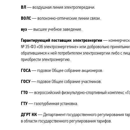
ВЛ
— воздушная линия электропередачи.
ВОЛС
— волоконно‑оптические линии связи.
вуз
— высшее учебное заведение.
Гарантирующий поставщик электроэнергии
— коммерческая
№ 35‑ФЗ «Об электроэнергетике» или добровольно принятыми
обратившимся к ней потребителем электроэнергии либо с ли
приобрести электроэнергию.
ГОСА
— годовое Общее собрание акционеров.
ГОСУ
— годовое Общее собрание участников.
ГТО
— всероссийский физкультурно‑спортивный комплекс «Гот
ГТУ
— газотурбинная установка.
ДГРТ КК
— Департамент государственного регулирования тар
в области государственного регулирования тарифов.