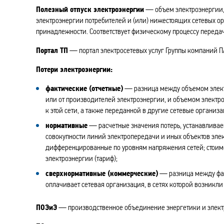
Полезный отпуск электроэнергии
— объем электроэнергии, 
электроэнергии потребителей и (или) нижестоящих сетевых 
принадлежности. Соответствует физическому процессу переда
Портал ТП
— портал электросетевых услуг Группы компаний П
Потери электроэнергии:
фактические (отчетные)
— разница между объемом электр
или от производителей электроэнергии, и объемом элект
к этой сети, а также переданной в другие сетевые организа
нормативные
— расчетные значения потерь, устанавлива
совокупности линий электропередачи и иных объектов эле
дифференцированные по уровням напряжения сетей; стоимо
электроэнергии (тариф);
сверхнормативные (коммерческие)
— разница между фак
оплачивает сетевая организация, в сетях которой возникл
ПОЭиЭ
— производственное объединение энергетики и элек