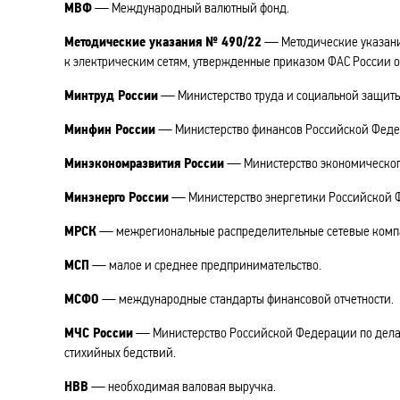
МВФ
— Международный валютный фонд.
Методические указания № 490/22
— Методические указани
к электрическим сетям, утвержденные приказом ФАС России от
Минтруд России
— Министерство труда и социальной защит
Минфин России
— Министерство финансов Российской Феде
Минэкономразвития России
— Министерство экономическог
Минэнерго России
— Министерство энергетики Российской 
МРСК
— межрегиональные распределительные сетевые комп
МСП
— малое и среднее предпринимательство.
МСФО
— международные стандарты финансовой отчетности.
МЧС России
— Министерство Российской Федерации по дела
стихийных бедствий.
НВВ
— необходимая валовая выручка.