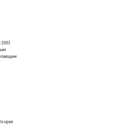
3.2003
бым
 желающим
го края