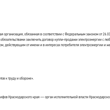
 организация, обязанная в соответствии с Федеральным законом от 26.0
 обязательствами заключить договор купли‑продажи электроэнергии с лю
цом, действующим от имени и в интересах потребителя электроэнергии и
ов к труду и обороне».
ифов Краснодарского края — орган исполнительной власти Краснодарско