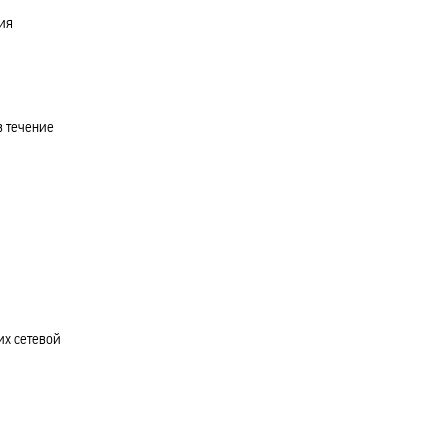
ия
в течение
их сетевой