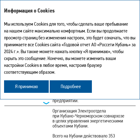
ГОДОВОЙ ОТЧЕТ - 2024
Информация о Cookies
Мы используем Cookies для того, чтобы сделать ваше пребывание
на нашем сайте максимально комфортным. Если вы продолжаете
ИСТОРИЯ СОЗДАНИЯ И РАЗВИТИЯ
просмотр страниц без изменения настроек, это будет означать, что вы
КУБАНСКОЙ ЭНЕРГЕТИЧЕСКОЙ
Мой отчет
0
принимаете все Cookies сайта «Годовой отчет АО «Россети Кубань» за
Искать
Печать страницы
СИСТЕМЫ И АО «РОССЕТИ КУБАНЬ»
2024 г.». Вы также можете нажать кнопку «Я принимаю», чтобы
Скачать в PDF
скрыть это сообщение. Конечно, вы можете изменить ваши
Центр загрузки
настройки Cookies в любое время, настроив браузер
История
Начало создания Кубанской
соответствующим образом.
XIX в.
Карта сайта
энергосистемы — строительство мелких
Поделиться
электростанций на территории региона.
Обратная связь
Я принимаю
Подробнее
Установление советской власти на Кубани,
1920 г.
национализация всех промышленных
предприятий.
Организация Электроотдела
при Кубано‑Черноморском совнархозе
в целях управления энергетическими
объектами Кубани.
Всего на Кубани действовало 353