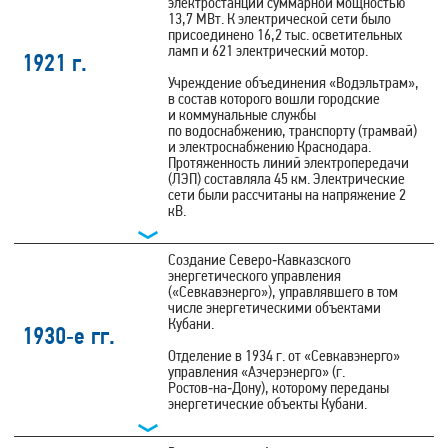
электростанции суммарной мощностью
13,7 МВт. К электрической сети было
присоединено 16,2 тыс. осветительных
ламп и 621 электрический мотор.
1921 г.
Учреждение объединения «Водэльтрам»,
в состав которого вошли городские
и коммунальные службы
по водоснабжению, транспорту (трамвай)
и электроснабжению Краснодара.
Протяженность линий электропередачи
(ЛЭП) составляла 45 км. Электрические
сети были рассчитаны на напряжение 2
кВ.
Создание Северо‑Кавказского
энергетического управления
(«Севкавэнерго»), управлявшего в том
числе энергетическими объектами
Кубани.
1930‑е гг.
Отделение в 1934 г. от «Севкавэнерго»
управления «Азчерэнерго» (г.
Ростов‑на‑Дону), которому переданы
энергетические объекты Кубани.