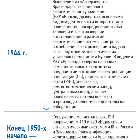
Выделение из «Азчерэнерго»
Краснодарского районного
энергетического управления
(РЭУ «Краснодарэнерго»), основными
видами деятельности которого стали
производство, распределение и сбыт
тепловой и электроэнергии,
восстановление и развитие
энергетической системы, контроль
потребления электроэнергии и надзор
1944 г.
за эксплуатацией энергетических
установок предприятий Кубани. В ведении
РЭУ «Краснодарэнерго» на правах
самостоятельных хозрасчетных
предприятий находились электростанции,
подстанции (ПС), районы электрических
сетей (РЭС), энергосбыт,
ремонтно‑механический завод,
центральный склад, а также
проектно‑изыскательское бюро
и производственно‑исследовательская
лаборатория.
Сооружение магистральных ЛЭП
напряжением 110 и 220 кВ для связи
Конец 1950‑х
с энергетическими системами Юга России
и Закавказья. Электрификация
начало —
железнодорожной сети Краснодарского