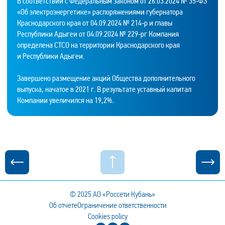
В соответствии с Федеральным законом от 26.03.2024 № 35‑ФЗ
«Об электроэнергетике» распоряжениями губернатора
Краснодарского края от 04.09.2024 № 214‑р и главы
Республики Адыгеи от 04.09.2024 № 229‑рг Компания
определена СТСО на территории Краснодарского края
и Республики Адыгеи.
Завершено размещение акций Общества дополнительного
выпуска, начатое в 2021 г. В результате уставный капитал
Компании увеличился на 19,2%.
© 2025
АО «Россети Кубань»
Об отчете
Ограничение ответственности
Cookies policy