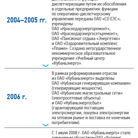
диспетчеризации путем их обособления
в отдельные предприятия: функции
по оперативно‑диспетчерскому
2004–2005 гг.
управлению переданы ОАО «СО ЕЭС»;
учреждены
ОАО «Краснодарэнергоремонт»,
ОАО «Краснодарэнергосетьремонт»,
ОАО «Пансионат отдыха «Энергетик»
и ОАО «Оздоровительный комплекс
«Пламя». Создано негосударственное
некоммерческое образовательное
учреждение «Учебный центр
«Кубаньэнерго».
В рамках реформирования отрасли
из ОАО «Кубаньэнерго» выделены
ОАО «Кубанская генерирующая компания»
(генерирующие мощности),
ОАО «Кубанские магистральные сети»
2006 г.
(электросетевые объекты)
и ОАО «Кубаньэнергосбыт»
(гарантирующий поставщик
электроэнергии, покупка электроэнергии
на оптовом рынке и поставка ее конечным
потребителям).
С 1 июля 2008 г. ОАО «Кубаньэнерго» стало
зависимым обществом ОАО «Холдинг