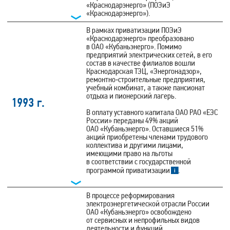
«Краснодарэнерго» (ПОЭиЭ
«Краснодарэнерго»).
В рамках приватизации ПОЭиЭ
«Краснодарэнерго» преобразовано
в ОАО «Кубаньэнерго». Помимо
предприятий электрических сетей, в его
состав в качестве филиалов вошли
Краснодарская ТЭЦ, «Энергонадзор»,
ремонтно‑строительные предприятия,
учебный комбинат, а также пансионат
отдыха и пионерский лагерь.
1993 г.
В оплату уставного капитала ОАО РАО «ЕЭС
России» переданы 49% акций
ОАО «Кубаньэнерго». Оставшиеся 51%
акций приобретены членами трудового
коллектива и другими лицами,
имеющими право на льготы
в соответствии с государственной
программой приватизации
.
В процессе реформирования
электроэнергетической отрасли России
ОАО «Кубаньэнерго» освобождено
от сервисных и непрофильных видов
деятельности и функций