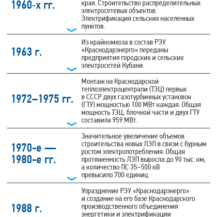
1960‑х гг.
края. Строительство распределительных
электросетевых объектов.
Электрификация сельских населенных
пунктов.
Из крайкомхоза в состав РЭУ
1963 г.
«Краснодарэнерго» переданы
предприятия городских и сельских
электросетей Кубани.
Монтаж на Краснодарской
теплоэлектроцентрали (ТЭЦ) первых
1972–1975 гг.
в СССР двух газотурбинных установок
(ГТУ) мощностью 100 МВт каждая. Общая
мощность ТЭЦ, блочной части и двух ГТУ
составила 959 МВт.
Значительное увеличение объемов
строительства новых ЛЭП в связи с бурным
1970-е —
ростом электропотребления. Общая
1980-е гг.
протяженность ЛЭП выросла до 90 тыс. км,
а количество ПС 35–500 кВ
превысило 700 единиц.
Упразднение РЭУ «Краснодарэнерго»
и создание на его базе Краснодарского
1988 г.
производственного объединения
энергетики и электрификации