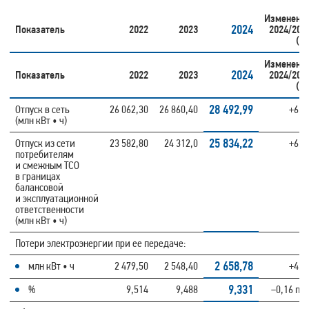
Изменени
2024
Показатель
2022
2023
2024/202
(%
Изменени
2024
Показатель
2022
2023
2024/202
(%
28 492,99
Отпуск в сеть
26 062,30
26 860,40
+6,0
(млн кВт • ч)
25 834,22
Отпуск из сети
23 582,80
24 312,0
+6,2
потребителям
и смежным ТСО
в границах
балансовой
и эксплуатационной
ответственности
(млн кВт • ч)
Потери электроэнергии при ее передаче:
2 658,78
млн кВт • ч
2 479,50
2 548,40
+4,3
9,331
%
9,514
9,488
−0,16 п. п