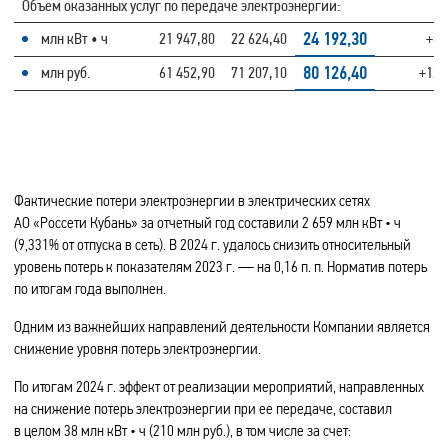
Объем оказанных услуг по передаче электроэнергии:
24 192,30
млн кВт • ч
21 947,80
22 624,40
+6,
80 126,40
млн руб.
61 452,90
71 207,10
+12,
Фактические потери электроэнергии в электрических сетях
АО «Россети Кубань» за отчетный год составили 2 659 млн кВт • ч
(9,331% от отпуска в сеть). В 2024 г. удалось снизить относительный
уровень потерь к показателям 2023 г. — на 0,16 п. п. Норматив потерь
по итогам года выполнен.
Одним из важнейших направлений деятельности Компании является
снижение уровня потерь электроэнергии.
По итогам 2024 г. эффект от реализации мероприятий, направленных
на снижение потерь электроэнергии при ее передаче, составил
в целом 38 млн кВт • ч (210 млн руб.), в том числе за счет: