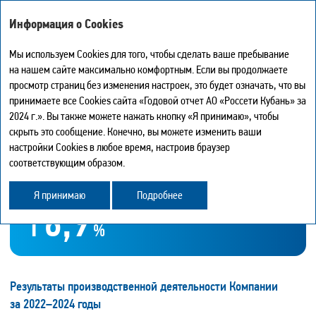
ГОДОВОЙ ОТЧЕТ - 2024
Информация о Cookies
Мы используем Cookies для того, чтобы сделать ваше пребывание
на нашем сайте максимально комфортным. Если вы продолжаете
ОСНОВНЫЕ ПОКАЗАТЕЛИ
просмотр страниц без изменения настроек, это будет означать, что вы
Мой отчет
0
принимаете все Cookies сайта «Годовой отчет АО «Россети Кубань» за
Искать
Печать страницы
2024 г.». Вы также можете нажать кнопку «Я принимаю», чтобы
По итогам работы Компании в 2024 г. объем оказанных
Скачать в PDF
скрыть это сообщение. Конечно, вы можете изменить ваши
услуг по передаче электроэнергии составил
Центр загрузки
настройки Cookies в любое время, настроив браузер
24 192
История
соответствующим образом.
Карта сайта
МЛН КВТ • Ч
Поделиться
Это на 1 568 млн кВт • ч больше, чем в 2023 г.
Обратная связь
Я принимаю
Подробнее
↑
6,9
%
Результаты производственной деятельности Компании
за 2022–2024 годы